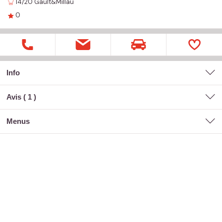
14/20
Gault&Millau
0
Info
Avis (
1
)
menus