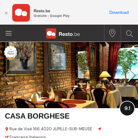
Resto.be
×
Download
Gratuite - Google Play
9.1
CASA BORGHESE
Rue de Visé 166
4020 JUPILLE-SUR-MEUSE
Française
Italienne