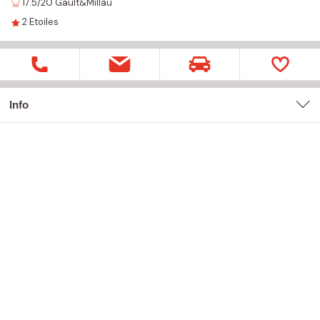
17.5/20
Gault&Millau
2
Etoiles
Info