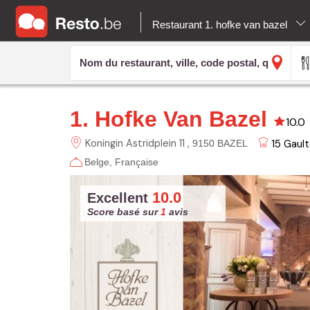
Restaurant 1. hofke van bazel
1. Hofke Van Bazel
10.0
Koningin Astridplein 11
15
Gault
9150 BAZEL
Belge
Française
10.0
Excellent
Score basé sur
1
avis