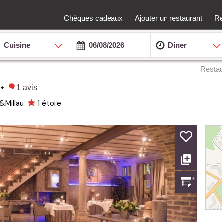
Chèques cadeaux
Ajouter un restaurant
Re
Cuisine
Diner
Restau
•
1
avis
&Millau
1
étoile