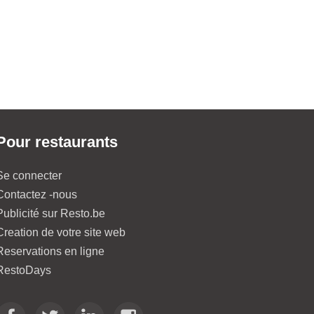
'keet
3.1 km
d
Pour restaurants
Se connecter
Contactez -nous
Publicité sur Resto.be
Creation de votre site web
Reservations en ligne
RestoDays