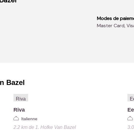
Modes de paiem
Master Card, Vi
an Bazel
Riva
Ee
Italienne
2.2 km
de
1. Hofke Van Bazel
3.