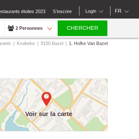
FR
Login
staurants étoiles 2023
S'inscrire
CHERCHER
2 Personnes
rants
Kruibeke
9150 Bazel
1. Hofke Van Bazel
Voir sur la carte