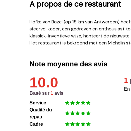
A propos de ce restaurant
Hofke van Bazel (op 15 km van Antwerpen) heeft het allemaal: een unieke locatie, een bijzonder
sfeervol kader, een gedreven en enthousiast t
klassiek-inventieve wijze, hanteert de nieuwste
Het restaurant is bekroond met een Michelin st
Note moyenne des avis
10.0
1
En 
Basé sur
1
avis
Service
Qualité du
repas
Cadre