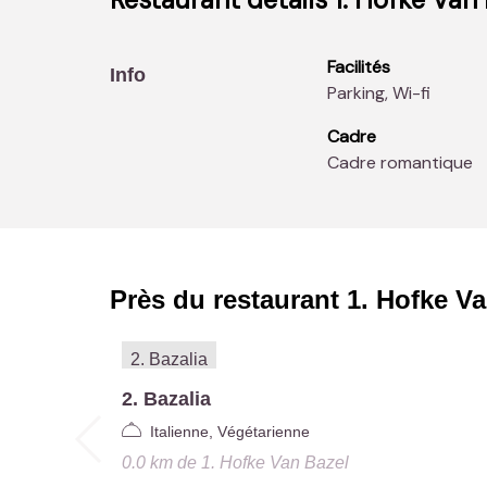
Facilités
Info
Parking, Wi-fi
Cadre
Cadre romantique
Près du restaurant
1. Hofke V
2. Bazalia
Italienne, Végétarienne
0.0 km
de
1. Hofke Van Bazel