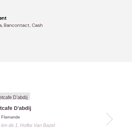
ent
sa, Bancontact, Cash
tcafe D'abdij
Flamande
0 km
de
1. Hofke Van Bazel