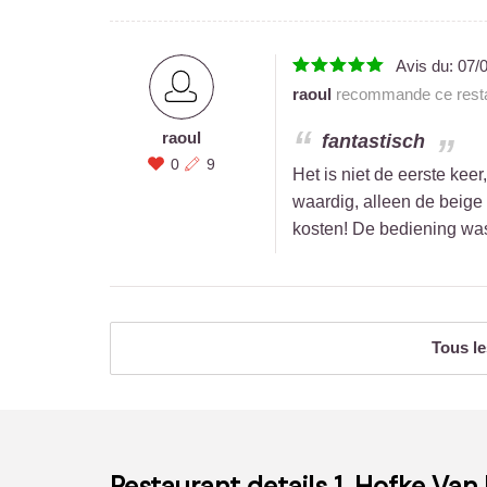
Avis du:
07/
raoul
recommande ce resta
raoul
fantastisch
0
9
Het is niet de eerste kee
waardig, alleen de beige
kosten! De bediening was
Tous le
Restaurant details
1. Hofke Van