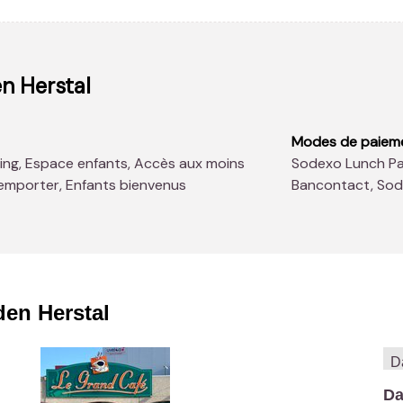
n Herstal
Modes de paiem
Sodexo Lunch Pass®, American Express, Master Card, Visa,
A emporter, Enfants bienvenus
Bancontact, So
en Herstal
Da