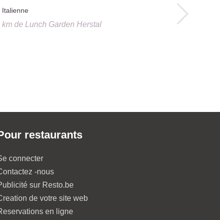
Italienne
6 km
de
Lunch Garden Herstal
Le Coin G
Française
2.2 km
de
Lu
Pour restaurants
Se connecter
Contactez -nous
Publicité sur Resto.be
Creation de votre site web
Reservations en ligne