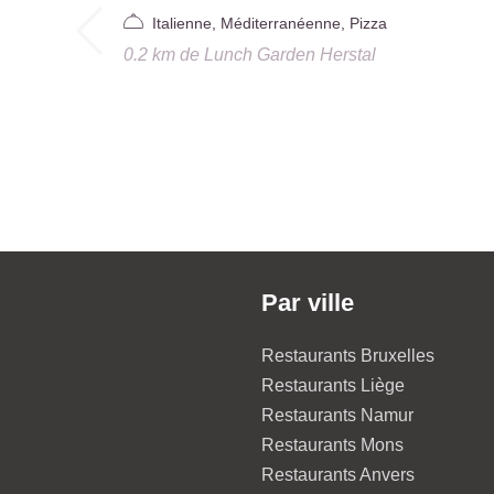
Italienne, Méditerranéenne, Pizza
0.2 km
de
Lunch Garden Herstal
Par ville
Restaurants Bruxelles
Restaurants Liège
Restaurants Namur
Restaurants Mons
Restaurants Anvers