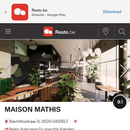
Resto.be
×
Download
Gratuite - Google Play
9.1
MAISON MATHIS
Slachthuiskaai 7c
3500 HASSELT
Belgo-française
Du marché
Viandes