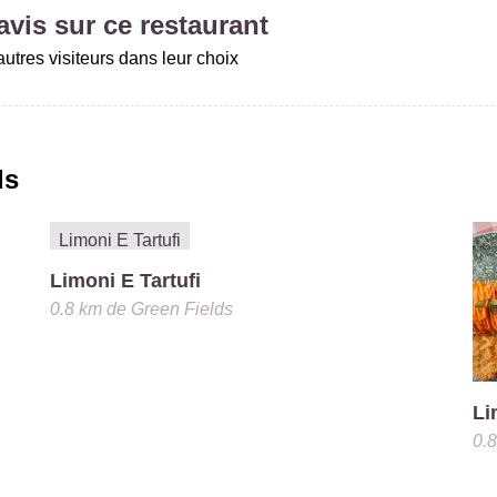
vis sur ce restaurant
utres visiteurs dans leur choix
ds
Limoni E Tartufi
0.8 km
de
Green Fields
Li
0.