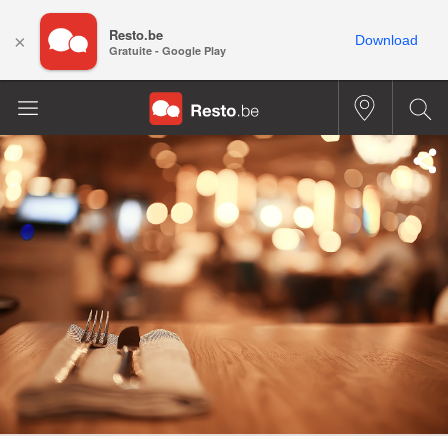
Resto.be
×
Download
Gratuite - Google Play