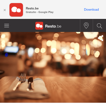
Resto.be
×
Download
Gratuite - Google Play