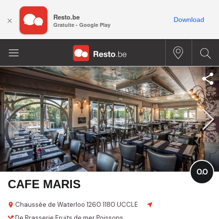
Resto.be
×
Download
Gratuite - Google Play
0.0
CAFE MARIS
Chaussée de Waterloo 1260
1180 UCCLE
De Brasserie
Fruits de mer
Poissons