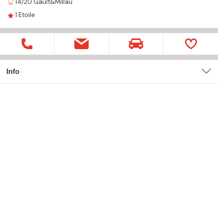
14/20
Gault&Millau
1
Etoile
Info