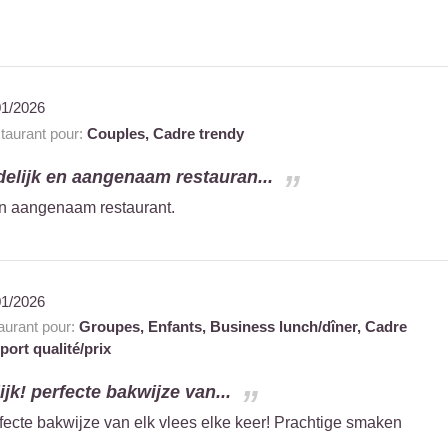
01/2026
aurant pour:
Couples,
Cadre trendy
ndelijk en aangenaam restauran...
 en aangenaam restaurant.
01/2026
urant pour:
Groupes,
Enfants,
Business lunch/dîner,
Cadre
ort qualité/prix
jk! perfecte bakwijze van...
rfecte bakwijze van elk vlees elke keer! Prachtige smaken