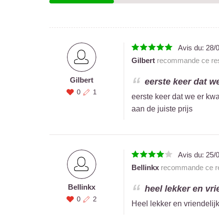
Avis du:
28/
Gilbert
recommande ce res
Gilbert
eerste keer dat w
0
1
eerste keer dat we er kw
aan de juiste prijs
Avis du:
25/
Bellinkx
recommande ce re
Bellinkx
heel lekker en vri
0
2
Heel lekker en vriendelij