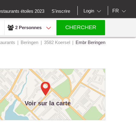
FR
Login
staurants étoiles 2023
S'inscrire
CHERCHER
2 Personnes
aurants
Beringen
3582 Koersel
Embr Beringen
Voir sur la carte