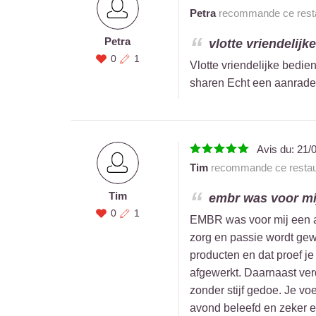
Petra
recommande ce resta
Petra
vlotte vriendelijk
0
1
Vlotte vriendelijke bedie
sharen Echt een aanrade
Avis du:
21/
Tim
recommande ce restau
Tim
embr was voor mij
0
1
EMBR was voor mij een ab
zorg en passie wordt gew
producten en dat proef je 
afgewerkt. Daarnaast verd
zonder stijf gedoe. Je vo
avond beleefd en zeker ee