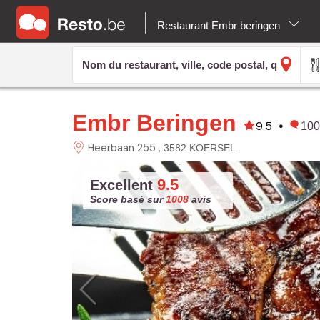
Restaurant Embr beringen
Embr Beringen
9.5
•
10
Heerbaan 255
3582 KOERSEL
9.5
Excellent
Score basé sur
1008
avis