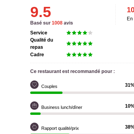
9.5
1
En 
Basé sur
1008
avis
Service
Qualité du
repas
Cadre
Ce restaurant est recommandé pour :
31
Couples
10
Business lunch/dîner
38
Rapport qualité/prix