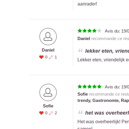
aanrader!
Avis du:
19/
Daniel
recommande ce rest
Daniel
lekker eten, vrie
0
1
Lekker eten, vriendelijk
Avis du:
19/
Sofie
recommande ce resta
trendy,
Gastronomie,
Rapp
Sofie
het was overheerli
0
2
Het was overheerlijk! Pe
samen!