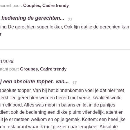
urant pour:
Couples,
Cadre trendy
e bediening de gerechten...
ning De gerechten super lekker, Ook fijn dat je de gerechten kan
r!
01/2026
rant pour:
Groupes,
Cadre trendy
 een absolute topper. van...
solute topper. Van bij het binnenkomen voel je dat hier met
erkt. De gerechten worden bereid met verse, kwaliteitsvolle
in elk bord. Alles was mooi in balans en tot in de puntjes
ient ook de bediening een dikke pluim: vriendelijk, attent en
elt je er meteen welkom en op je gemak. Kortom: een heerlijke
n restaurant waar ik met plezier naar terugkeer. Absolute