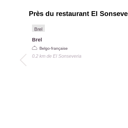
Près du restaurant
El Sonseve
Brel
Belgo-française
0.2 km
de
El Sonseveria