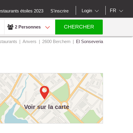
FR
Login
staurants étoiles 2023
S'inscrire
CHERCHER
2 Personnes
taurants
Anvers
2600 Berchem
El Sonseveria
Voir sur la carte