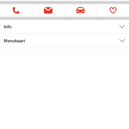
Info
menukaart