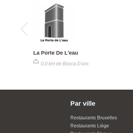
La Porte De L'eau
0.0 km
de
Bocca D'oro
Par ville
Restaurants Bruxelles
Restaurants Liège