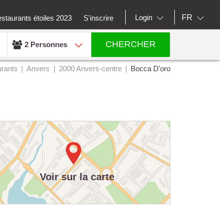
FR
Login
staurants étoiles 2023
S'inscrire
CHERCHER
2 Personnes
rants
Anvers
2000 Anvers-centre
Bocca D'oro
Voir sur la carte