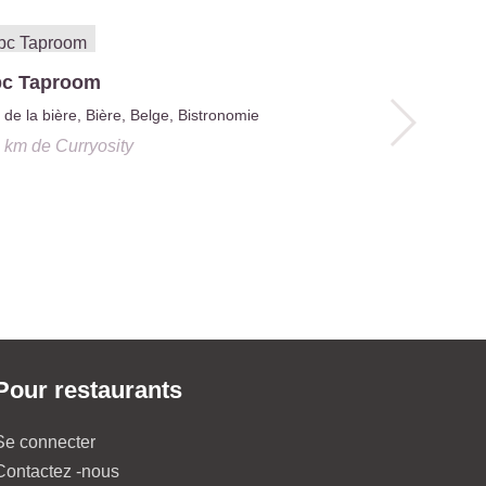
c Taproom
de la bière, Bière, Belge, Bistronomie
3 km
de
Curryosity
The Jane
Gastrono
0.5 km
de
Cu
Pour restaurants
Se connecter
Contactez -nous