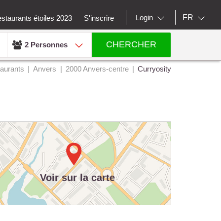
FR
Login
staurants étoiles 2023
S'inscrire
CHERCHER
2 Personnes
aurants
Anvers
2000 Anvers-centre
Curryosity
Voir sur la carte