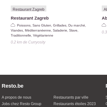
Restaurant Zagreb
Ab
Poissons, Sans Gluten, Grillades, Du marché,
Viandes, Méditerranéenne, Saladerie, Slave,
0.
Traditionnelle, Végétarienne
0.2 km
de
Curryosity
Resto.be
A propos de nous
Restaurants par ville
Jobs chez Resto Group
Restaurants étoiles 2023