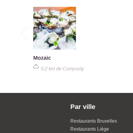
Mozaic
0.2 km
de
Curryosity
Par ville
Restaurants Bruxelles
Restaurants Liège