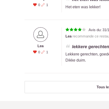
0
1
Het eten was lekker!
Avis du:
31/
Lea
recommande ce restau
Lea
lekkere gerechten,
0
1
Lekkere gerechten, goede 
Dikke duim.
Tous le