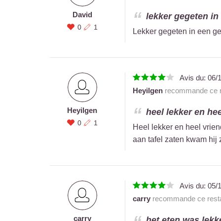
David
lekker gegeten in e
0
1
Lekker gegeten in een gez
Avis du:
06/
Heyilgen
recommande ce r
Heyilgen
heel lekker en hee
0
1
Heel lekker en heel vrie
aan tafel zaten kwam hij
Avis du:
05/
carry
recommande ce resta
carry
het eten was lekke