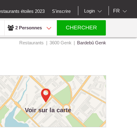
FR
Login
staurants étoiles 2023
S'inscrire
CHERCHER
2 Personnes
Restaurants
3600 Genk
Bardebû Genk
Voir sur la carte