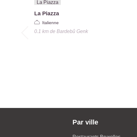
La Piazza
Italienne
0.1 km
de
Bardebû Genk
Par ville
Restaurants Bruxelles