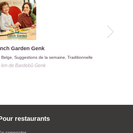
nch Garden Genk
Belge, Suggestions de la semaine, Traditionnelle
3 km
de
Bardebû Genk
Gusto
0.3 km
d
Pour restaurants
Se connecter