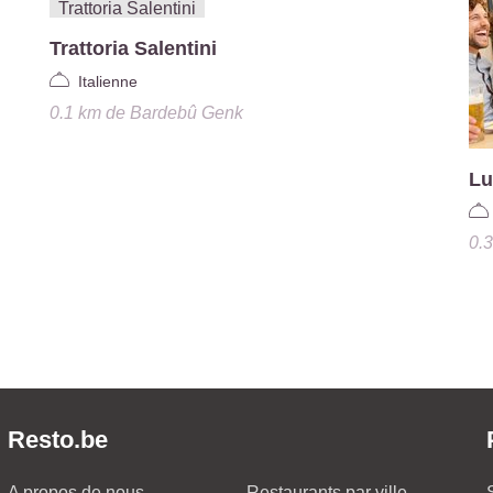
Trattoria Salentini
Italienne
0.1 km
de
Bardebû Genk
Lu
0.
Resto.be
A propos de nous
Restaurants par ville