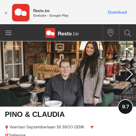
Resto.be
×
Download
Gratuite - Google Play
9.7
PINO & CLAUDIA
Veertien Septemberlaan 36
3600 GENK
Italienne