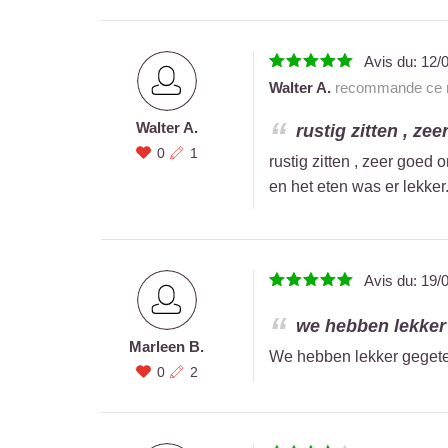
Avis du:
12/
Walter A.
recommande ce r
Walter A.
rustig zitten , z
0
1
rustig zitten , zeer goe
en het eten was er lekker
Avis du:
19/
we hebben lekker 
Marleen B.
We hebben lekker geget
0
2