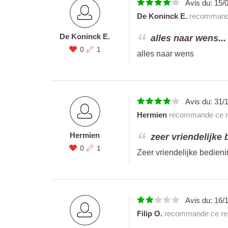
Avis du:
15/
De Koninck E.
recommande
De Koninck E.
alles naar wens...
0
1
alles naar wens
Avis du:
31/
Hermien
recommande ce re
Hermien
zeer vriendelijke 
0
1
Zeer vriendelijke bedieni
Avis du:
16/
Filip O.
recommande ce res