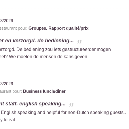
03/2026
staurant pour:
Groupes,
Rapport qualité/prix
er en verzorgd. de bediening...
erzorgd. De bediening zou iets gestructureerder mogen
eel? We moeten de mensen de kans geven .
03/2026
urant pour:
Business lunch/dîner
nt staff. english speaking...
f. English speaking and helpful for non-Dutch speaking guests..
 to eat.