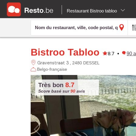
Restaurant Bistroo tabloo
Bistroo Tabloo
8.7
•
90
a
Gravenstraat 3
2480 DESSEL
Belgo-française
8.7
Très bon
Score basé sur
90
avis