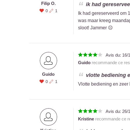
Filip O.
ik had gereservee
0
1
Ik had gereserveerd om 1
was maar kreeg maandagm
sloot! Jammer ☹️
Avis du:
16/
Guido
recommande ce rest
Guido
vlotte bediening e
0
1
Vlotte bediening en zeer
Avis du:
26/
Kristine
recommande ce re