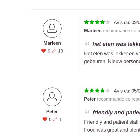
Avis du:
09/
Marleen
recommande ce re
Marleen
het eten was lekk
0
13
Het eten was lekker en v
gebeuren. Nieuw person
Avis du:
05/
Peter
recommande ce resta
Peter
friendly and patie
0
1
Friendly and patient staf
Food was great and plenty