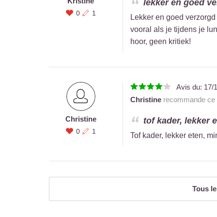
Kristine
lekker en goed ve
0
1
Lekker en goed verzorgd 
vooral als je tijdens je l
hoor, geen kritiek!
Avis du:
17/
Christine
recommande ce r
Christine
tof kader, lekker 
0
1
Tof kader, lekker eten, mi
Tous le