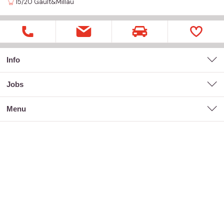
15/20
Gault&Millau
Info
jobs
menu