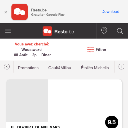
Resto.be
×
Download
Gratuite - Google Play
Vous avez cherché:
Wuustwezel
Filtrer
08 Août
2p
Diner
Promotions
Gault&Millau
Étoilés Michelin
Les p
9.5
IL DIVINO DI MILANO