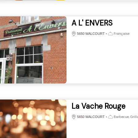
A L' ENVERS
•
Française
5650 WALCOURT
La Vache Rouge
•
Barbecue, Grill
5650 WALCOURT