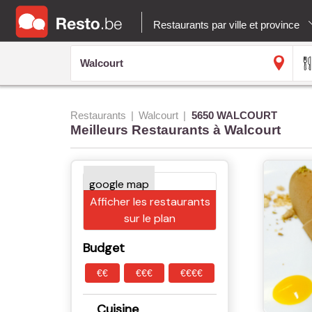
Restaurants par ville et province
Restaurants
Walcourt
5650 WALCOURT
Meilleurs Restaurants à Walcourt
Afficher les restaurants
sur le plan
Budget
€€
€€€
€€€€
Cuisine