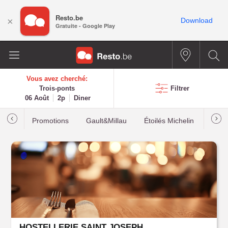
Resto.be
×
Download
Gratuite - Google Play
Vous avez cherché:
Trois-ponts
Filtrer
06 Août
2p
Diner
Promotions
Gault&Millau
Étoilés Michelin
Les p
HOSTELLERIE SAINT JOSEPH