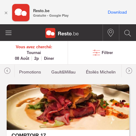
Resto.be
×
Download
Gratuite - Google Play
Vous avez cherché:
Tournai
Filtrer
08 Août
2p
Diner
Promotions
Gault&Millau
Étoilés Michelin
Les p
COMPTOIR 17