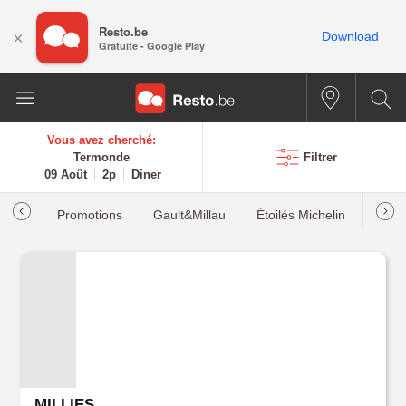
Resto.be
×
Download
Gratuite - Google Play
Vous avez cherché:
Termonde
Filtrer
09 Août
2p
Diner
Promotions
Gault&Millau
Étoilés Michelin
Les p
MILLIES