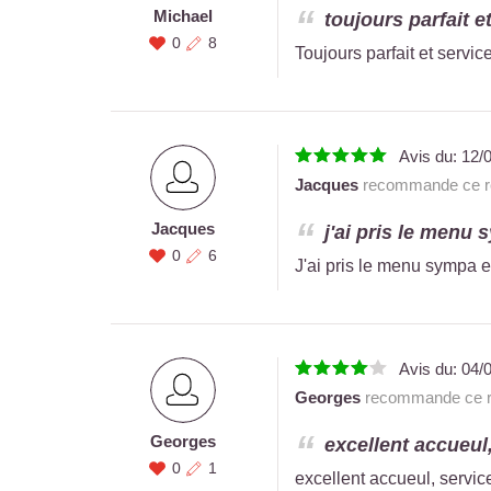
Michael
toujours parfait e
0
8
Toujours parfait et servi
Avis du:
12/
Jacques
recommande ce re
Jacques
j'ai pris le menu s
0
6
J'ai pris le menu sympa e
Avis du:
04/
Georges
recommande ce re
Georges
excellent accueul,
0
1
excellent accueul, service