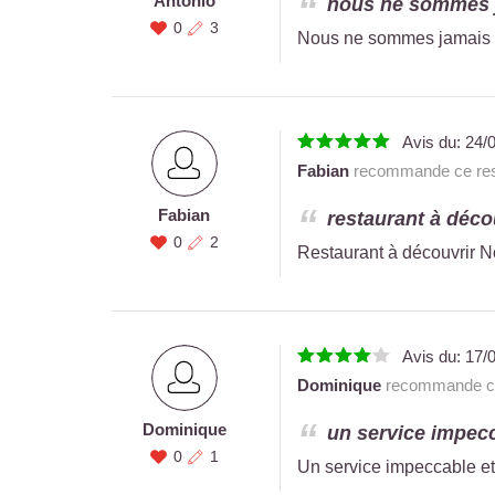
Antonio
nous ne sommes j
0
3
Nous ne sommes jamais 
Avis du:
24/
Fabian
recommande ce res
Fabian
restaurant à décou
0
2
Restaurant à découvrir No
Avis du:
17/
Dominique
recommande ce
Dominique
un service impecca
0
1
Un service impeccable et 