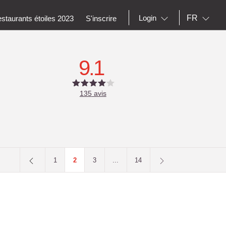
FR
Login
staurants étoiles 2023
S'inscrire
9.1
135
avis
1
2
3
...
14