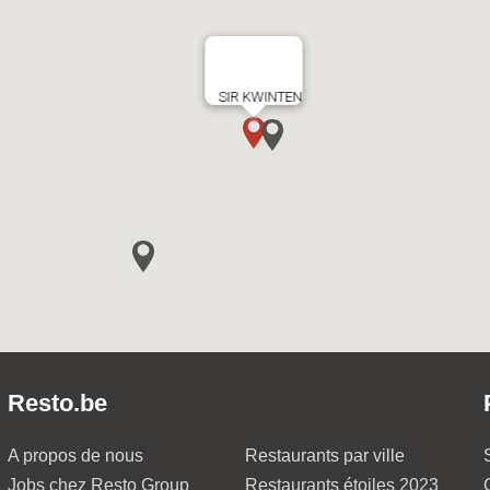
SIR KWINTEN
Resto.be
A propos de nous
Restaurants par ville
Jobs chez Resto Group
Restaurants étoiles 2023