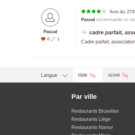
Avis du:
27/
Pascal
recommande ce rest
Pascal
cadre parfait, ass
0
1
Cadre parfait, association
date
score
Langue
Par ville
Restaurants Bruxelles
Restaurants Liège
Restaurants Namur