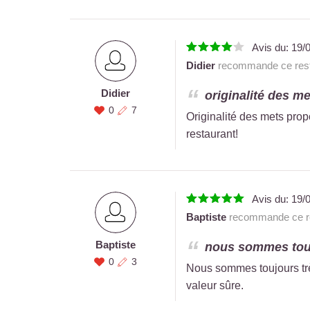
Avis du:
19/
Didier
recommande ce rest
Didier
originalité des me
0
7
Originalité des mets propo
restaurant!
Avis du:
19/
Baptiste
recommande ce re
Baptiste
nous sommes toujo
0
3
Nous sommes toujours très
valeur sûre.