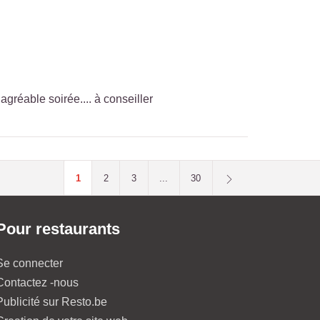
agréable soirée.... à conseiller
1
2
3
...
30
Pour restaurants
Se connecter
Contactez -nous
Publicité sur Resto.be