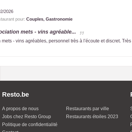
02/2026
aurant pour:
Couples,
Gastronomie
ociation mets - vins agréable...
 mets - vins agréables, personnel très à l'écoute et discret. Très 
Resto.be
A propos de nous
Restaurants par ville
Jobs chez Resto Group
Restaurants étoiles 2023
Politique de confidentialité