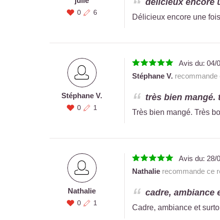
julie
délicieux encore un
0
6
Délicieux encore une fois 
Avis du:
04/
Stéphane V.
recommande ce
Stéphane V.
très bien mangé. t
0
1
Très bien mangé. Très bo
Avis du:
28/
Nathalie
recommande ce re
Nathalie
cadre, ambiance e
0
1
Cadre, ambiance et surtou