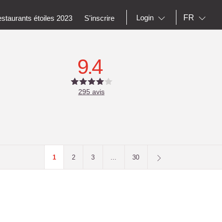
FR
Login
staurants étoiles 2023
S'inscrire
9.4
295
avis
1
2
3
...
30