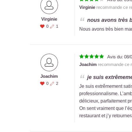
Virginie
recommande ce re
Virginie
nous avons très b
0
1
Nous avons très bien mang
Avis du:
08/
Joachim
recommande ce re
Joachim
je suis extrêmemen
0
2
Je suis extrêmement satis
professionnalisme. L’ambi
délicieux, parfaitement pr
On sent vraiment que l’é
restaurant et j’y retourner