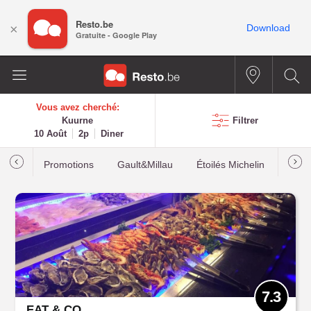
Resto.be
×
Download
Gratuite - Google Play
Vous avez cherché:
Kuurne
Filtrer
10 Août
2p
Diner
Promotions
Gault&Millau
Étoilés Michelin
Les p
7.3
EAT & CO