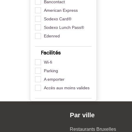
Bancontact
American Express
Sodexo Card®
Sodexo Lunch Pass®
Edenred
Facilités
Wi-fi
Parking
A emporter
Accès aux moins valides
Par ville
Restaurants Bruxelles