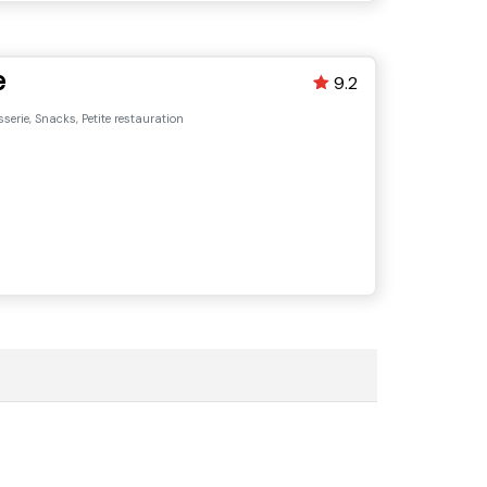
e
9.2
sserie, Snacks, Petite restauration