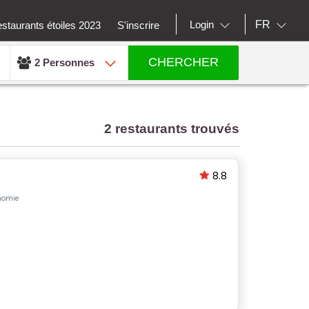
FR
Login
staurants étoiles 2023
S'inscrire
CHERCHER
2 Personnes
2 restaurants trouvés
8.8
onomie