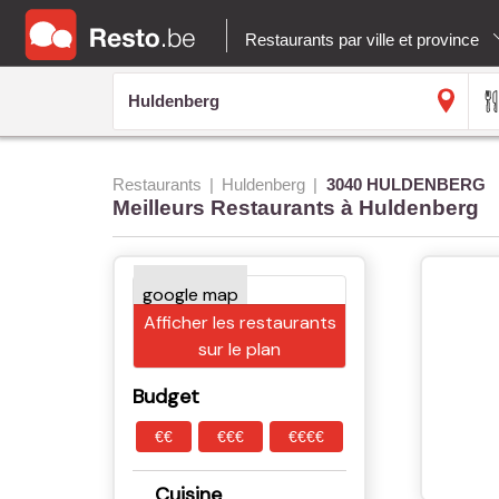
Restaurants par ville et province
Restaurants
Huldenberg
3040 HULDENBERG
Meilleurs Restaurants à Huldenberg
Afficher les restaurants
sur le plan
Budget
€€
€€€
€€€€
Cuisine