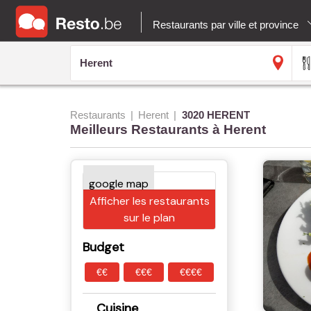
Restaurants par ville et province
Restaurants
Herent
3020 HERENT
Meilleurs Restaurants à Herent
Afficher les restaurants
sur le plan
Budget
€€
€€€
€€€€
Cuisine