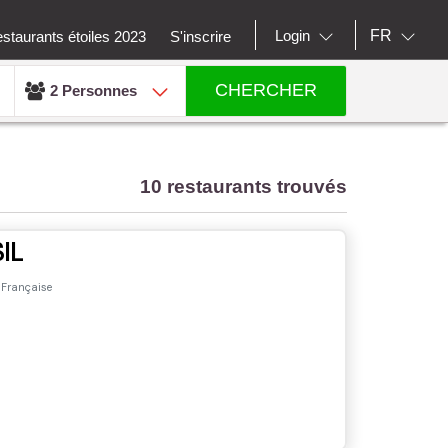
FR
Login
staurants étoiles 2023
S'inscrire
CHERCHER
2 Personnes
10 restaurants trouvés
IL
, Française