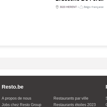
•
Belgo-française
3020 HERENT
Resto.be
A propos de nous
Restaurants par ville
Jobs chez Resto Group
Restaurants étoiles 2023