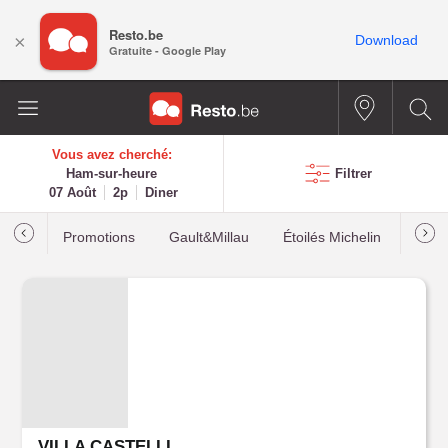
Resto.be
×
Download
Gratuite - Google Play
Vous avez cherché:
Ham-sur-heure
Filtrer
07 Août
2p
Diner
Promotions
Gault&Millau
Étoilés Michelin
Les p
VILLA CASTELLI