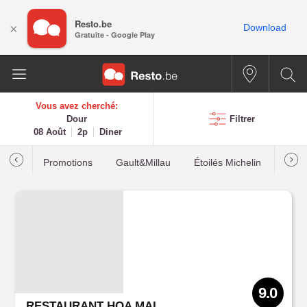
Resto.be
×
Download
Gratuite - Google Play
Vous avez cherché:
Dour
Filtrer
08 Août
2p
Diner
Promotions
Gault&Millau
Étoilés Michelin
Les p
9.0
RESTAURANT HOA MAI