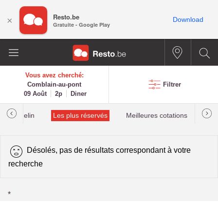
Resto.be
×
Download
Gratuite - Google Play
Vous avez cherché:
Comblain-au-pont
Filtrer
09 Août
2p
Diner
lés Michelin
Les plus réservés
Meilleures cotations
Désolés, pas de résultats correspondant à votre
recherche
*