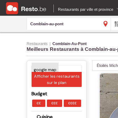
Restaurants par ville et province
Restaurants
Comblain-Au-Pont
Meilleurs Restaurants à Comblain-au
Étoilés Mich
Afficher les restaurants
sur le plan
Budget
€€
€€€
€€€€
Cuisine