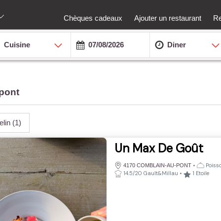
Chèques cadeaux
Ajouter un restaurant
Re
Cuisine
Diner
-pont
elin
(1)
Un Max De Goût
•
Poisso
4170 COMBLAIN-AU-PONT
14.5/20 Gault&Millau
•
1
Etoile