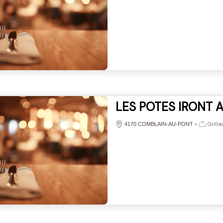
LES POTES IRONT 
•
Grilla
4170 COMBLAIN-AU-PONT