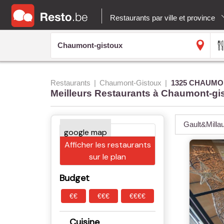
Restaurants par ville et province
Restaurants
Chaumont-Gistoux
1325 CHAUMO
Meilleurs Restaurants à Chaumont-gi
Gault&Milla
Afficher les restaurants
sur le plan
Budget
€€
€€€
€€€€
Cuisine