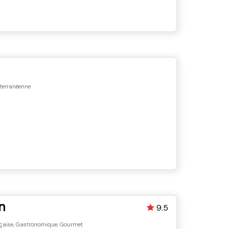
terranéenne
n
9.5
çaise, Gastronomique, Gourmet