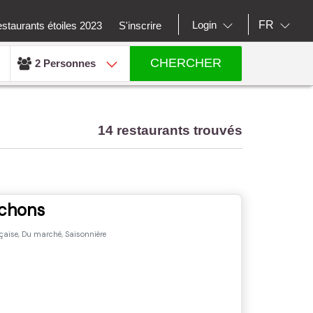
FR
Login
staurants étoiles 2023
S'inscrire
CHERCHER
2 Personnes
14 restaurants trouvés
chons
aise, Du marché, Saisonnière