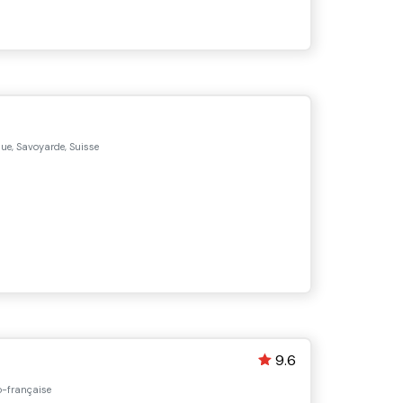
e, Savoyarde, Suisse
9.6
o-française