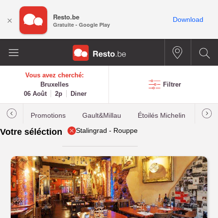
Resto.be
×
Download
Gratuite - Google Play
Vous avez cherché:
Bruxelles
Filtrer
06 Août
2p
Diner
Promotions
Gault&Millau
Étoilés Michelin
Les p
Stalingrad - Rouppe
Votre séléction