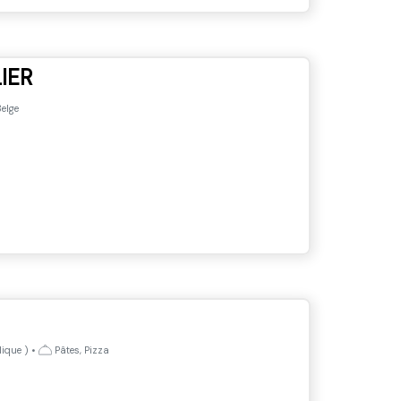
IER
elge
lique
)
•
Pâtes, Pizza