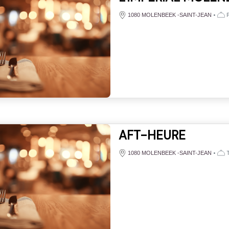
•
P
1080 MOLENBEEK -SAINT-JEAN
AFT-HEURE
•
T
1080 MOLENBEEK -SAINT-JEAN