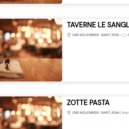
TAVERNE LE SANGL
•
B
1080 MOLENBEEK -SAINT-JEAN
ZOTTE PASTA
(
Basi
1080 MOLENBEEK -SAINT-JEAN