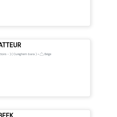
BATTEUR
toirs
-
) (
Cureghem bara
)
•
Belge
BEEK