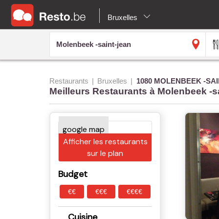
Bruxelles
Restaurants
Bruxelles
1080 MOLENBEEK -SAI
Meilleurs Restaurants à Molenbeek -s
Afficher les restaurants
sur le plan
Budget
€€
€€€
€€€€
Cuisine