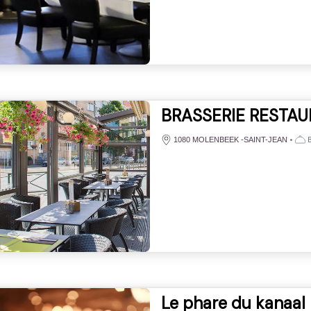
BRASSERIE RESTAU
•
B
1080 MOLENBEEK -SAINT-JEAN
Le phare du kanaal