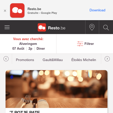
Resto.be
×
Download
Gratuite - Google Play
Vous avez cherché:
Alveringem
Filtrer
07 Août
2p
Diner
Promotions
Gault&Millau
Étoilés Michelin
Les p
'T POTJE PATE