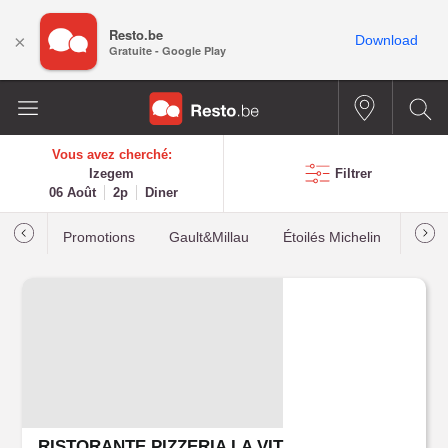
Resto.be
×
Download
Gratuite - Google Play
Vous avez cherché:
Izegem
Filtrer
06 Août
2p
Diner
Promotions
Gault&Millau
Étoilés Michelin
Les p
RISTORANTE PIZZERIA LA VITA È BELLA