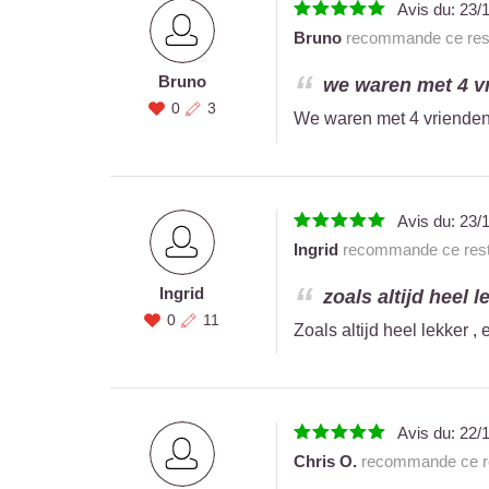
Avis du:
23/
Bruno
recommande ce rest
Bruno
we waren met 4 v
0
3
We waren met 4 vrienden 
Avis du:
23/
Ingrid
recommande ce rest
Ingrid
zoals altijd heel 
0
11
Zoals altijd heel lekker ,
Avis du:
22/
Chris O.
recommande ce re