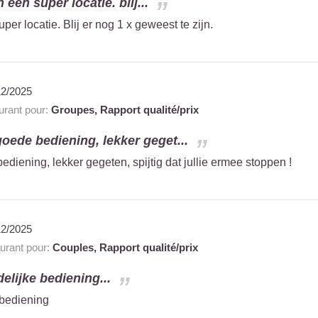
 een super locatie. blij...
per locatie. Blij er nog 1 x geweest te zijn.
12/2025
rant pour:
Groupes,
Rapport qualité/prix
goede bediening, lekker geget...
ediening, lekker gegeten, spijtig dat jullie ermee stoppen !
12/2025
rant pour:
Couples,
Rapport qualité/prix
delijke bediening...
 bediening