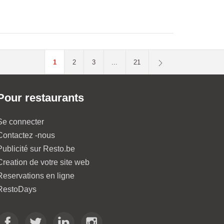
1
2
3
...
21
Pour restaurants
Se connecter
Contactez -nous
Publicité sur Resto.be
Creation de votre site web
Reservations en ligne
RestoDays