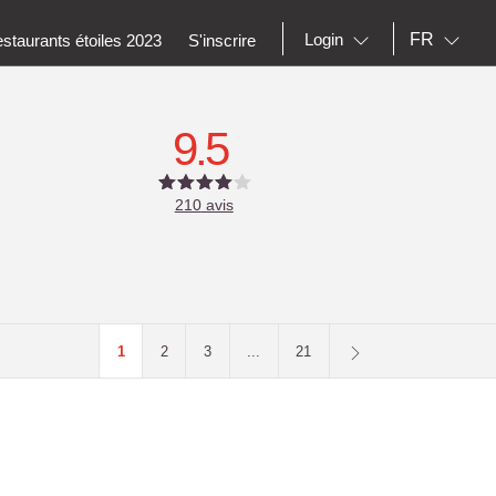
FR
Login
staurants étoiles 2023
S'inscrire
9.5
210
avis
1
2
3
...
21