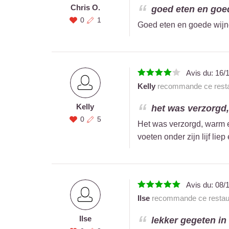
Chris O.
goed eten en goed
0
1
Goed eten en goede wijne
Avis du:
16/
Kelly
recommande ce resta
Kelly
het was verzorgd, 
0
5
Het was verzorgd, warm en
voeten onder zijn lijf li
Avis du:
08/
Ilse
recommande ce restau
Ilse
lekker gegeten in 