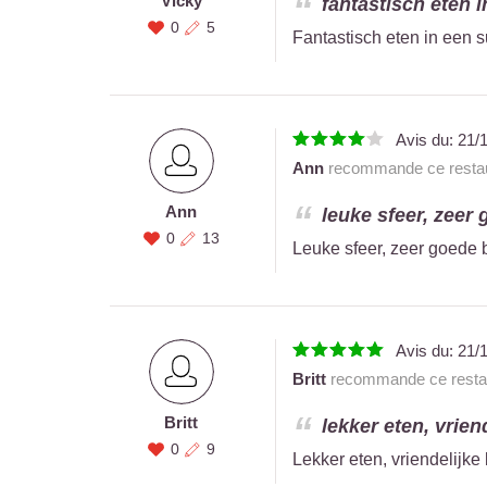
Vicky
fantastisch eten in
0
5
Fantastisch eten in een su
Avis du:
21/
Ann
recommande ce restau
Ann
leuke sfeer, zeer 
0
13
Leuke sfeer, zeer goede b
Avis du:
21/
Britt
recommande ce restau
Britt
lekker eten, vrien
0
9
Lekker eten, vriendelijke