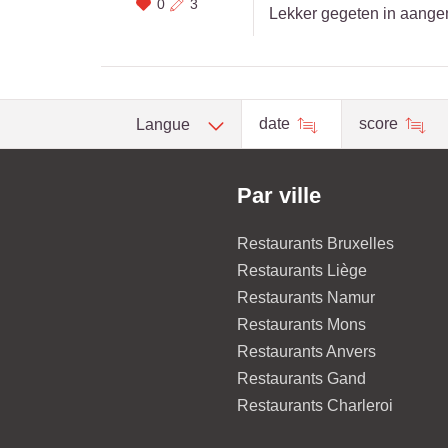
0
3
Lekker gegeten in aangen
date
score
Langue
Par ville
Restaurants Bruxelles
Restaurants Liège
Restaurants Namur
Restaurants Mons
Restaurants Anvers
Restaurants Gand
Restaurants Charleroi