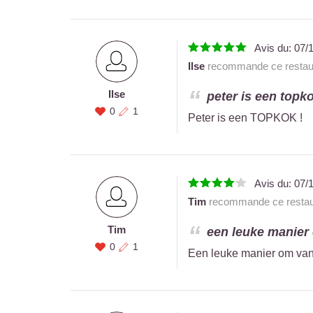
Avis du:
07/
Ilse
recommande ce restau
Ilse
peter is een topkok
0
1
Peter is een TOPKOK !
Avis du:
07/
Tim
recommande ce restau
Tim
een leuke manier 
0
1
Een leuke manier om van l