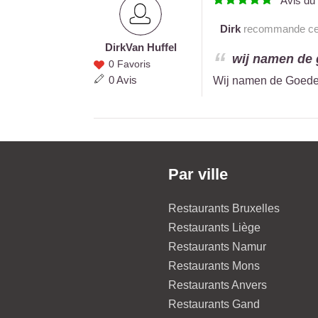
Avis d
Dirk
recommande ce r
Dirk
Van Huffel
Dirk
wij namen de g
0 Favoris
Van
0 Avis
Wij namen de Goedend
Huffel
Par ville
Restaurants Bruxelles
Restaurants Liège
Restaurants Namur
Restaurants Mons
Restaurants Anvers
Restaurants Gand