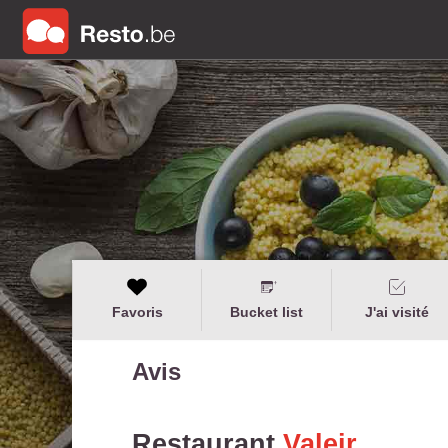
Favoris
Bucket list
J'ai visité
Avis
Restaurant
Valeir