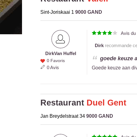
Sint-Joriskaai 1
9000 GAND
Avis d
Dirk
recommande ce r
Dirk
Van Huffel
Dirk
goede keuze aa
0 Favoris
Van
0 Avis
Goede keuze aan dive
Huffel
Restaurant
Duel Gent
Jan Breydelstraat 34
9000 GAND