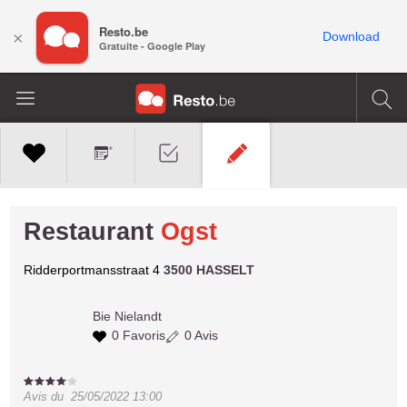
Resto.be
×
Download
Gratuite - Google Play
Restaurant
Ogst
Ridderportmansstraat 4
3500 HASSELT
Bie
Nielandt
0 Favoris
0 Avis
Avis du
25/05/2022 13:00