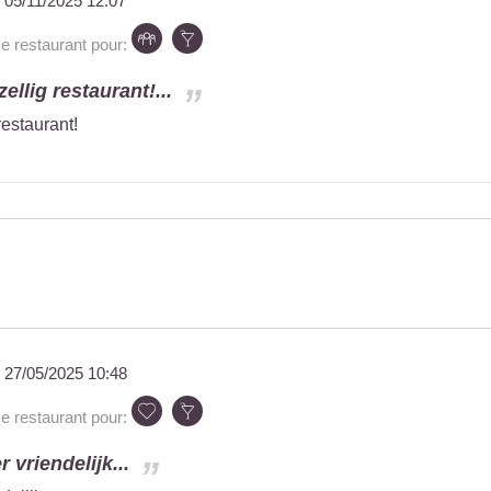
u
05/11/2025 12:07
restaurant pour:
ellig restaurant!...
restaurant!
u
27/05/2025 10:48
restaurant pour:
r vriendelijk...