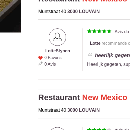
Muntstraat 40
3000 LOUVAIN
Avis d
Lotte
recommande ce 
Lotte
Stynen
Lotte
heerlijk gegete
0 Favoris
Stynen
0 Avis
Heerlijk gegeten, sup
Restaurant
New Mexico
Muntstraat 40
3000 LOUVAIN