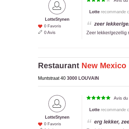
Avis d
Lotte
recommande ce 
Lotte
Stynen
Lotte
zeer lekker/gez
0 Favoris
Stynen
0 Avis
Zeer lekker/gezellig 
Restaurant
New Mexico
Muntstraat 40
3000 LOUVAIN
Avis d
Lotte
recommande ce 
Lotte
Stynen
Lotte
erg lekker, zee
0 Favoris
Stynen