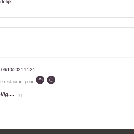
delijk
u
06/10/2024 14:24
restaurant pour:
lig....