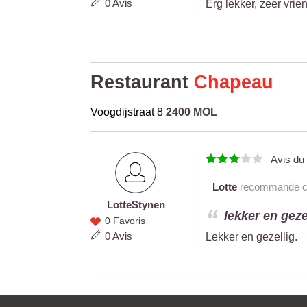
0 Avis
Erg lekker, zeer vrien
Restaurant
Chapeau
Voogdijstraat 8
2400 MOL
Avis d
Lotte
recommande ce 
Lotte
Stynen
Lotte
lekker en gezel
0 Favoris
Stynen
0 Avis
Lekker en gezellig.