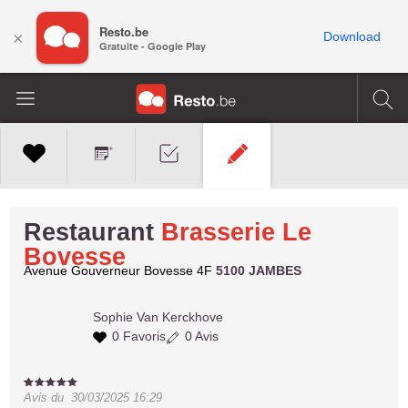
Resto.be
×
Download
Gratuite - Google Play
Restaurant
Brasserie Le
Bovesse
Avenue Gouverneur Bovesse 4F
5100 JAMBES
Sophie
Van Kerckhove
0 Favoris
0 Avis
Avis du
30/03/2025 16:29