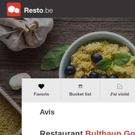
Favoris
Bucket list
J'ai visité
Avis
Restaurant
Bulthaup Go