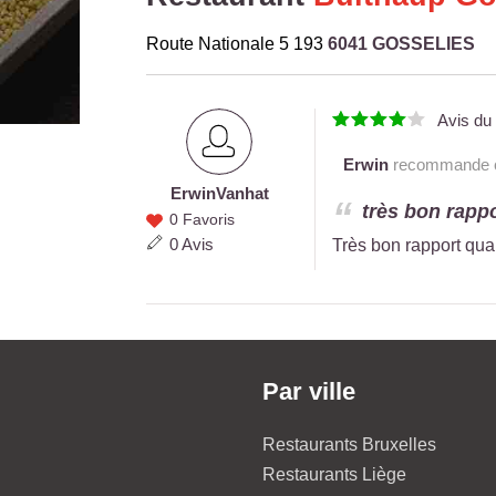
Route Nationale 5 193
6041 GOSSELIES
Avis d
Erwin
recommande ce
Erwin
Vanhat
Erwin
très bon rappo
0 Favoris
Vanhat
0 Avis
Très bon rapport qual
Par ville
Restaurants Bruxelles
Restaurants Liège