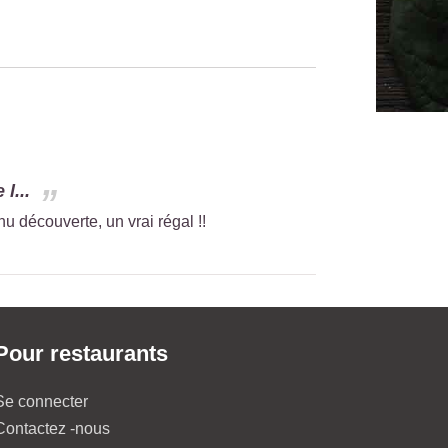
l...
u découverte, un vrai régal !!
Pour restaurants
Se connecter
Contactez -nous