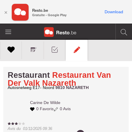
Resto.be
×
Download
Gratuite - Google Play
Restaurant
Restaurant Van
Der Valk Nazareth
Autosnelweg E17- Noord
9810 NAZARETH
Carine
De Wilde
0 Favoris
0 Avis
Avis du
01/11/2025 09:36