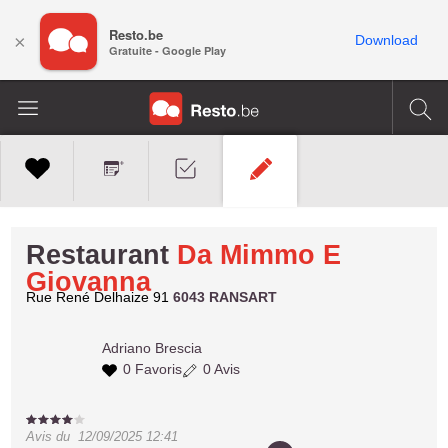
Resto.be
×
Download
Gratuite - Google Play
Restaurant
Da Mimmo E
Giovanna
Rue René Delhaize 91
6043 RANSART
Adriano
Brescia
0 Favoris
0 Avis
Avis du
12/09/2025 12:41