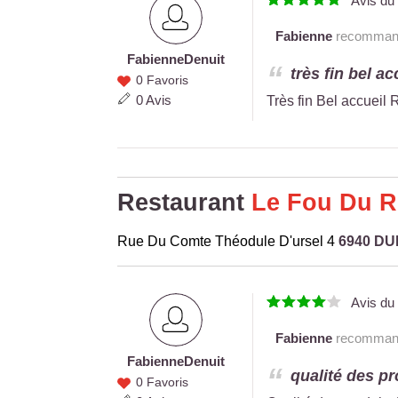
Avis d
Fabienne
recommande
Fabienne
Denuit
Fabienne
très fin bel a
0 Favoris
Denuit
0 Avis
Très fin Bel accueil 
Restaurant
Le Fou Du 
Rue Du Comte Théodule D'ursel 4
6940 D
Avis d
Fabienne
recommande
Fabienne
Denuit
Fabienne
qualité des pr
0 Favoris
Denuit