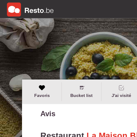
Favoris
Bucket list
J'ai visité
Avis
Restaurant
La Maison B