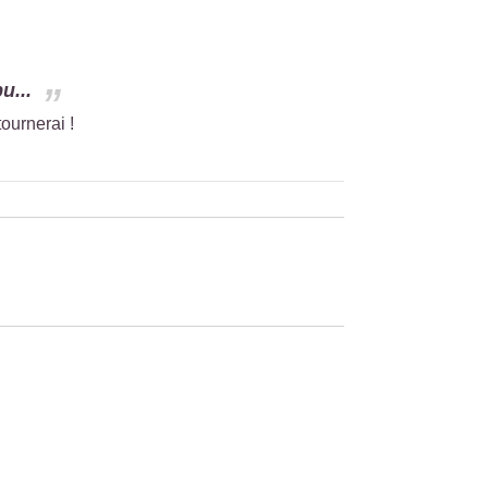
u...
ournerai !