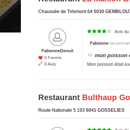
Chaussée de Tirlemont 64
5030 GEMBLOU
Avis d
Fabienne
recommande
Fabienne
Denuit
Fabienne
mon poisson ét
0 Favoris
Denuit
0 Avis
Mon poisson était ex
Restaurant
Bulthaup Go
Route Nationale 5 193
6041 GOSSELIES